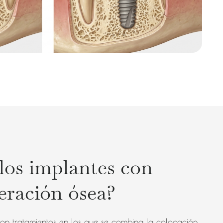
los implantes con
eración ósea?
on tratamientos en los que se combina la colocación