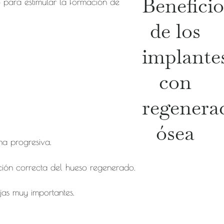
Beneficio
 para estimular la formación de
de los
implante
con
regenera
ósea
a progresiva.
ación correcta del hueso regenerado.
jas muy importantes.