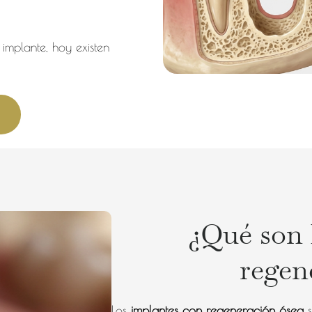
 implante, hoy existen
¿Qué son 
regen
Los
implantes con regeneración ósea
s