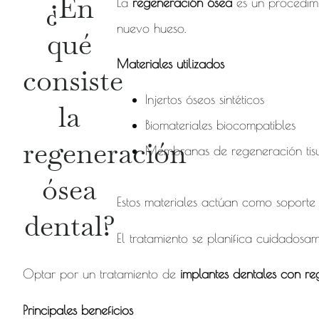
¿En
La
regeneración ósea
es un procedimi
nuevo hueso.
qué
Materiales utilizados
consiste
Injertos óseos sintéticos
la
Biomateriales biocompatibles
regeneración
Membranas de regeneración tisu
ósea
Estos materiales actúan como soport
dental?
El tratamiento se planifica cuidadosa
Optar por un tratamiento de
implantes dentales con r
Principales beneficios