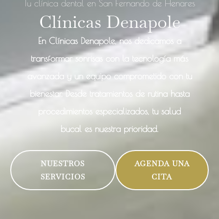
Tu clínica dental en San Fernando de Henares
Clínicas Denapole
En Clínicas Denapole, nos dedicamos a
transformar sonrisas con la tecnología más
avanzada y un equipo comprometido con tu
bienestar. Desde tratamientos de rutina hasta
procedimientos especializados, tu salud
bucal es nuestra prioridad.
NUESTROS
AGENDA UNA
SERVICIOS
CITA