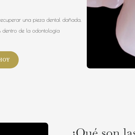
ra recuperar una pieza dental dañada,
 dentro de la odontología
HOY
¿Qué son la