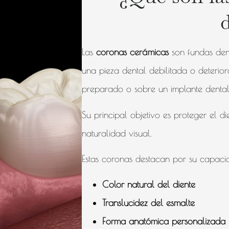
Las
coronas cerámicas
son fundas den
una pieza dental debilitada o deterio
preparado o sobre un implante dental,
Su principal objetivo es proteger el d
naturalidad visual.
Estas coronas destacan por su capacid
Color natural del diente
Translucidez del esmalte
Forma anatómica personalizada